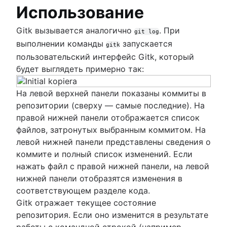
Git и зависимости проекта
Использование
Git или SVN? Как компания Nuance Healthcar
выбрала модель ветвления Git
Gitk вызывается аналогично
. При
git log
Форки и вышестоящие репозитории в Git:
выполнении команды
запускается
gitk
инструкции и интересный совет
пользовательский интерфейс Gitk, который
Основные идеи, рабочие процессы и советы
будет выглядеть примерно так:
На левой верхней панели показаны коммиты в
репозитории (сверху — самые последние). На
правой нижней панели отображается список
файлов, затронутых выбранным коммитом. На
левой нижней панели представлены сведения о
коммите и полный список изменений. Если
нажать файл с правой нижней панели, на левой
нижней панели отобразятся изменения в
соответствующем разделе кода.
Gitk отражает текущее состояние
репозитория. Если оно изменится в результате
работы с командной строкой (например,