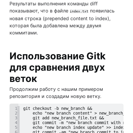
Результаты выполнения команды diff
показывают, что в файле
появилась
index.txt
новая строка (prepended content to index),
которая была добавлена между двумя
коммитами.
Использование Gitk
для сравнения двух
веток
Продолжим работу с нашим примером
репозитория и создадим новую ветку.
1
git checkout -b new_branch &&
2
    echo "new branch content" > new_branch_fil
3
    git add new_branch_file.txt &&
4
    git commit -m "new branch commit with new 
5
    echo "new branch index update" >> index.tx
6
    git commit -am "new branch commit to index