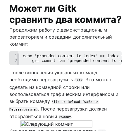
Может ли Gitk
сравнить два коммита?
Продолжим работу с демонстрационным
репозиторием и создадим дополнительный
коммит:
1
echo "prpended content to index" >> index.txt 
2
    git commit -am "prepended content to index
После выполнения указанных команд
необходимо перезагрузить
. Это можно
Gitk
сделать из командной строки или
воспользоваться графическим интерфейсом и
выбрать команду
File -> Reload (Файл ->
. После перезагрузки должен
Перезагрузить)
отобразиться новый
.
коммит
Как видите, ссылка на главную ветку