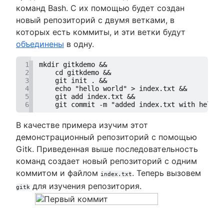
команд Bash. С их помощью будет создан
новый репозиторий с двумя ветками, в
которых есть коммиты, и эти ветки будут
объединены
в одну.
1
mkdir gitkdemo &&
2
    cd gitkdemo &&
3
    git init . &&
4
    echo "hello world" > index.txt &&
5
    git add index.txt &&
6
    git commit -m "added index.txt with hello 
В качестве примера изучим этот
демонстрационный репозиторий с помощью
Gitk. Приведенная выше последовательность
команд создает новый репозиторий с одним
коммитом и файлом
. Теперь вызовем
index.txt
для изучения репозитория.
gitk