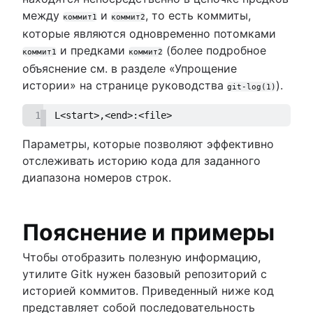
между
и
, то есть коммиты,
коммит1
коммит2
которые являются одновременно потомками
и предками
(более подробное
коммит1
коммит2
объяснение см. в разделе «Упрощение
истории» на странице руководства
).
git-log(1)
1
L<start>,<end>:<file>
Параметры, которые позволяют эффективно
отслеживать историю кода для заданного
диапазона номеров строк.
Пояснение и примеры
Чтобы отобразить полезную информацию,
утилите Gitk нужен базовый репозиторий с
историей коммитов. Приведенный ниже код
представляет собой последовательность