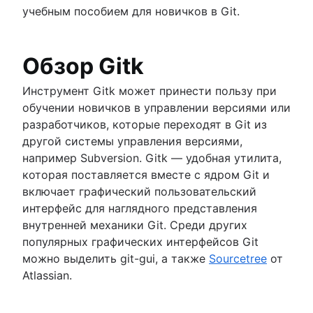
Подмодули Git
учебным пособием для новичков в Git.
Поддерево Git
Большие репозитории в Git
Обзор Gitk
Git LFS
Команда git gc
Инструмент Gitk может принести пользу при
Git prune
обучении новичков в управлении версиями или
Git Bash
разработчиков, которые переходят в Git из
Как хранить скрытые файлы (с точкой пере
другой системы управления версиями,
именем)
например Subversion. Gitk — удобная утилита,
Git Cherry Pick
которая поставляется вместе с ядром Git и
GitK
включает графический пользовательский
git-show
интерфейс для наглядного представления
внутренней механики Git. Среди других
Статьи
популярных графических интерфейсов Git
Работа с зависимостями Maven при переход
можно выделить git-gui, а также
Sourcetree
от
Git
Atlassian.
Мастерство запросов pull: навык получения
открыт!