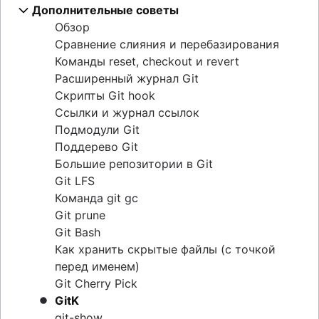
Шпаргалка по Git
git push
git stash
Обзор
Переход от SVN к Git
Дополнительные советы
Обзор
Переписывание истории
git blame
Сравнение процессов
git pull
.gitignore
git clean
Обзор
Обзор
Git checkout
Зачем переходить из Perforce в Git?
Обзор
Обзор
git revert
Подготовка
Сравнение слияния и перебазирования
Git merge
Переход от Perforce к Git
git rebase
Рабочий процесс с функциональными
git reset
Преобразование
Команды reset, checkout и revert
Слияние конфликтов
Git и Perforce: рабочий процесс
git reflog
ветками
git rm
Синхронизация
Расширенный журнал Git
Стратегии слияния
интеграции
Рабочий процесс Gitflow Workflow
Обмен
Скрипты Git hook
Перемещение репозитория Git вместе с
Рабочий процесс Forking Workflow
Переход
Ссылки и журнал ссылок
историей
Подмодули Git
Поддерево Git
Большие репозитории в Git
Git LFS
Команда git gc
Git prune
Git Bash
Как хранить скрытые файлы (с точкой
перед именем)
Git Cherry Pick
GitK
git-show