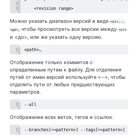
2
3
    <revision range>
Можно указать диапазон версий в виде
<от>...
, чтобы просмотреть все версии между
<до>
<от>
и <до>, или же указать одну версию.
1
<path>…
Отображение только коммитов с
определенным путем к файлу. Для отделения
путей от имен версий используйте «--», чтобы
отделить пути от любых предшествующих
параметров.
1
--all
Отображение всех веток, тегов и ссылок.
1
--branches[=<pattern>] --tags[=<pattern>] --re