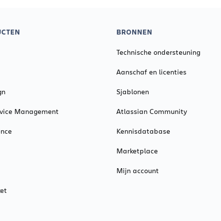
UCTEN
BRONNEN
Technische ondersteuning
Aanschaf en licenties
gn
Sjablonen
ervice Management
Atlassian Community
ence
Kennisdatabase
Marketplace
Mijn account
et