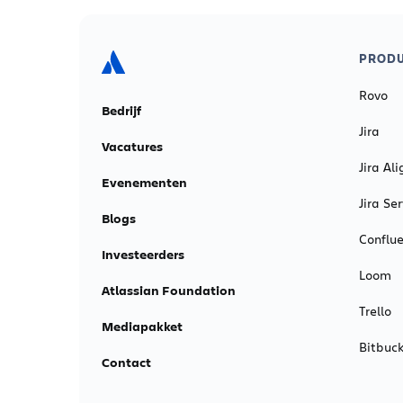
PROD
Rovo
Bedrijf
Jira
Vacatures
Jira Ali
Evenementen
Jira S
Blogs
Conflu
Investeerders
Loom
Atlassian Foundation
Trello
Mediapakket
Bitbuck
Contact