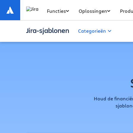
Functies
Oplossingen
Produ
Jira-sjablonen
Categorieën
Houd de financi
sjablon