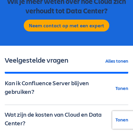
Wil je meer weten over hoe Cloud zich
verhoudt tot Data Center?
Neem contact op met een expert
Veelgestelde vragen
Alles tonen
Kan ik Confluence Server blijven
Tonen
gebruiken?
Wat zijn de kosten van Cloud en Data
Om ondersteuning te blijven houden, kies je voor
Tonen
Center?
een overstap naar Confluence Cloud of Data
Center.
Ontdek wat dit voor jou betekent.