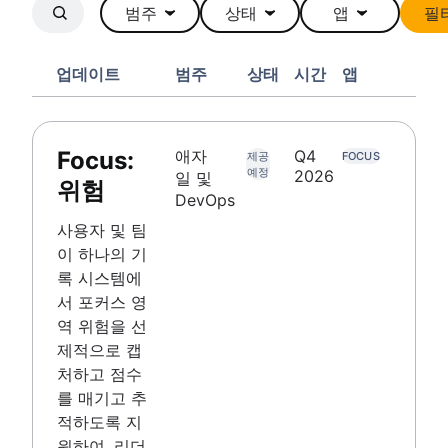
범주
상태
앱
필
업데이트
범주
상태
시간
앱
Focus:
애자
Q4
제공
FOCUS
예정
2026
일 및
위험
DevOps
사용자 및 팀
이 하나의 기
록 시스템에
서 포커스 영
역 위험을 선
제적으로 캡
처하고 점수
를 매기고 추
적하도록 지
원하여, 리더