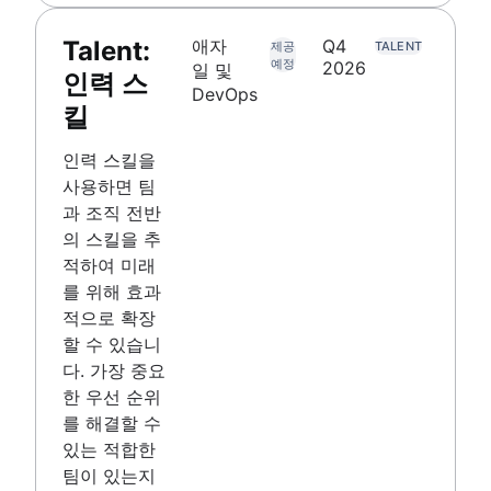
Talent:
애자
Q4
제공
TALENT
예정
2026
일 및
인력 스
DevOps
킬
인력 스킬을
사용하면 팀
과 조직 전반
의 스킬을 추
적하여 미래
를 위해 효과
적으로 확장
할 수 있습니
다. 가장 중요
한 우선 순위
를 해결할 수
있는 적합한
팀이 있는지