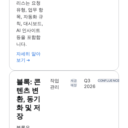
리스는 요청
유형, 업무 항
목, 자동화 규
칙, 대시보드,
AI 인사이트
등을 포함합
니다.
자세히 알아
보기
블록: 콘
작업
Q3
제공
CONFLUENCE
예정
2026
관리
텐츠 변
환, 동기
화 및 저
장
블록은