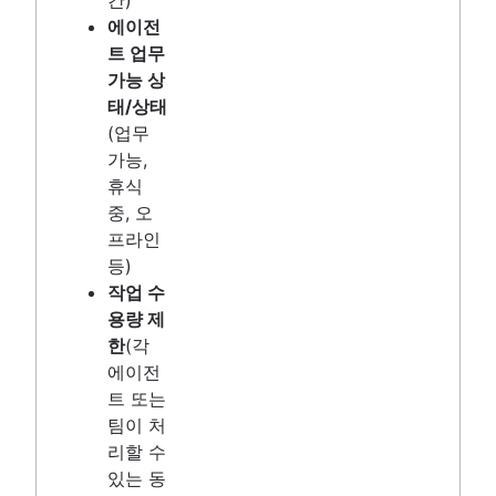
간)
에이전
트 업무
가능 상
태/상태
(업무
가능,
휴식
중, 오
프라인
등)
작업 수
용량 제
한
(각
에이전
트 또는
팀이 처
리할 수
있는 동