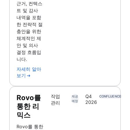
근거, 컨텍스
트 및 감사
내역을 포함
한 전략적 절
충안을 위한
체계적인 제
안 및 의사
결정 흐름입
니다.
자세히 알아
보기
Rovo를
작업
Q4
제공
CONFLUENCE
예정
2026
관리
통한 리
믹스
Rovo를 통한