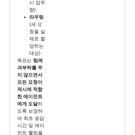
시 업무
량)
라우팅
(새 요
청을 실
제로 할
당하는
대상)
목표는
팀에
과부하를 주
지 않으면서
모든 요청이
적시에 적합
한 에이전트
에게 도달
하
도록 보장하
여 최초 응답
시간 및 에이
전트 웰빙을