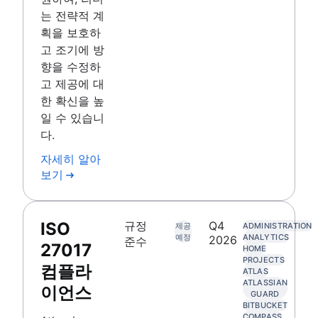
는 전략적 계
획을 보호하
고 조기에 방
향을 수정하
고 제공에 대
한 확신을 높
일 수 있습니
다.
자세히 알아
보기
ISO
규정
Q4
제공
ADMINISTRATION
예정
ANALYTICS
2026
준수
27017
HOME
PROJECTS
컴플라
ATLAS
ATLASSIAN
이언스
GUARD
BITBUCKET
COMPASS