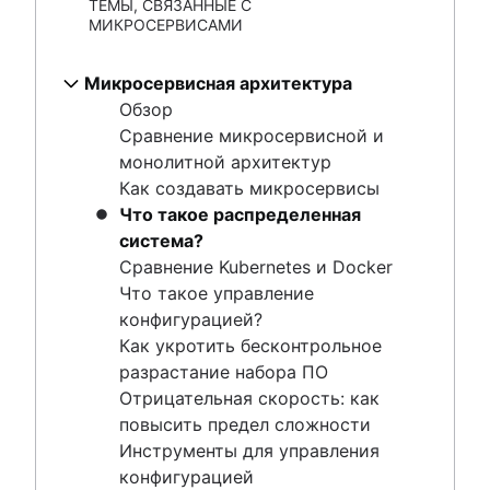
ТЕМЫ, СВЯЗАННЫЕ С
архитектуры
Как создавать микросервисы
МИКРОСЕРВИСАМИ
Безопасность микросервисов
Что такое распределенная система?
Микросервисы и веб-сервисы
Сравнение Kubernetes и Docker
Микросервисная архитектура
Шаблоны проектирования микросервисов
Что такое управление конфигурацией?
Обзор
Как укротить бесконтрольное разрастание
Сравнение микросервисной и
набора ПО
монолитной архитектур
Отрицательная скорость: как повысить предел
Как создавать микросервисы
сложности
Что такое распределенная
Инструменты для управления конфигурацией
система?
SOA и микросервисы
Сравнение Kubernetes и Docker
Инструменты для микросервисов
Что такое управление
Что такое Docker? Руководство по
конфигурацией?
контейнеризации [2024 г.]
Как укротить бесконтрольное
разрастание набора ПО
Облачные вычисления
Отрицательная скорость: как
Обзор
повысить предел сложности
Сравнение контейнеров и виртуальных машин
Инструменты для управления
Инфраструктура как код (IaC-обработка)
конфигурацией