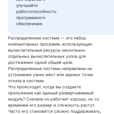
Платформа как сервис (PaaS)
улучшайте
Контейнеры как услуга (CaaS)
работоспособность
Выход в облако
программного
Преимущества микросервисной архитекту
обеспечения.
Безопасность микросервисов
Микросервисы и веб-сервисы
Распределенная система — это набор
Шаблоны проектирования микросервисов
компьютерных программ, использующих
вычислительные ресурсы нескольких
отдельных вычислительных узлов для
достижения одной общей цели.
Распределенные системы направлены на
устранение узких мест или единых точек
отказа в системе.
Что происходит, когда вы создаете
приложение как единый развертываемый
модуль? Сначала он работает хорошо, но со
временем его размер и сложность растут.
Часто его становится сложно поддерживать,