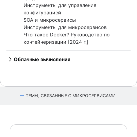
Инструменты для управления
конфигурацией
SOA и микросервисы
Инструменты для микросервисов
Что такое Docker? Руководство по
контейнеризации [2024 г.]
Облачные вычисления
Обзор
Сравнение контейнеров и виртуальных
машин
Инфраструктура как код (IaC-обработка)
Облачная инфраструктура (IaaS-
ТЕМЫ, СВЯЗАННЫЕ С МИКРОСЕРВИСАМИ
инфраструктура)
Платформа как сервис (PaaS)
Микросервисная архитектура
Контейнеры как услуга (CaaS)
Обзор
Выход в облако
Сравнение микросервисной и монолитной
Преимущества микросервисной
архитектур