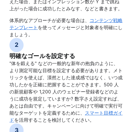
えた場合、またはインプレッション数が Y まで跳ね
上がった場合に成功したとみなす、などと書きます。
体系的なアプローチが必要な場合は、
コンテンツ戦略
テンプレート
を使ってメッセージと対象者を明確にし
ましょう。
2
明確なゴールを設定する
"体を鍛える" などの一般的な新年の抱負のように、
より測定可能な目標を設定する必要があります。メト
リックを使えば、漠然とした達成感ではなく、いつ成
功したかを正確に把握することができます。500 人
の新規顧客や 1,200 人のウェビナー登録者などのよ
うに成功を規定していますか? 数字さえ設定すれば、
あとは自由です。キャンペーンに向けて明確で実行可
能なターゲットを定義するために、
スマート目標ガイ
ド
を活用することを検討してください。
3