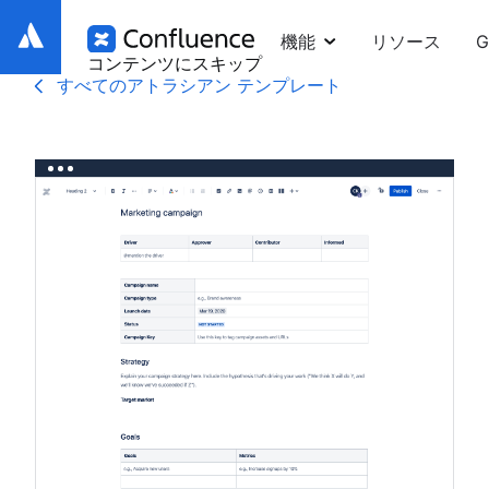
機能
リソース
G
コンテンツにスキップ
すべてのアトラシアン テンプレート