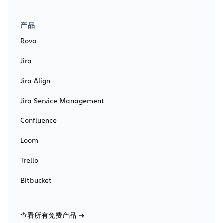
产品
Rovo
Jira
Jira Align
Jira Service Management
Confluence
Loom
Trello
Bitbucket
查看所有免费产品