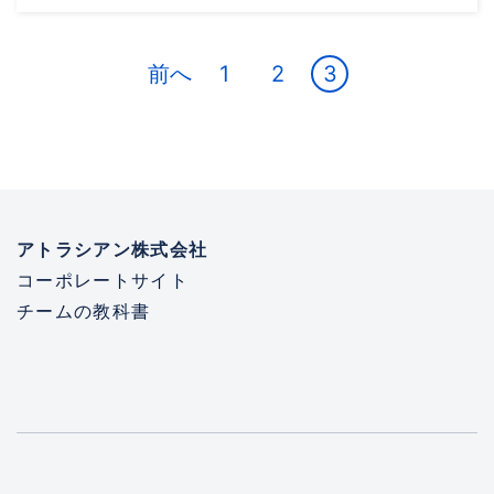
投
前へ
1
2
3
稿
ナ
ビ
ゲ
ー
アトラシアン株式会社
シ
コーポレートサイト
ョ
チームの教科書
ン
Atlassian