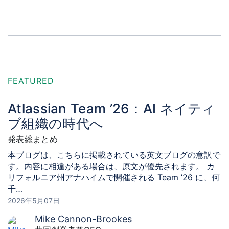
Skip
Atlassian
to
Sear
Searc
Japan
content
for:
公
式
ブ
FEATURED
ロ
グ
Atlassian Team ’26：AI ネイティ
|
ブ組織の時代へ
ア
発表総まとめ
ト
本ブログは、こちらに掲載されている英文ブログの意訳で
ラ
す。内容に相違がある場合は、原文が優先されます。 カ
シ
リフォルニア州アナハイムで開催される Team ’26 に、何
千…
ア
2026年5月07日
ン
Mike Cannon-Brookes
株