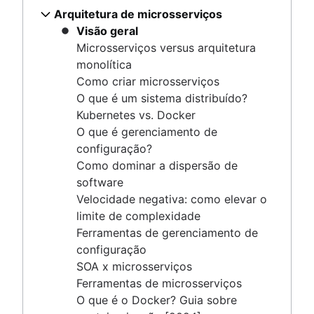
O que é gerenciamento de configuração?
Arquitetura de microsserviços
Como dominar a dispersão de software
Visão geral
Velocidade negativa: como elevar o limite de
Microsserviços versus arquitetura
complexidade
monolítica
Ferramentas de gerenciamento de configuração
Como criar microsserviços
SOA x microsserviços
O que é um sistema distribuído?
Ferramentas de microsserviços
Kubernetes vs. Docker
O que é o Docker? Guia sobre conteinerização
O que é gerenciamento de
[2024]
configuração?
Como dominar a dispersão de
software
Computação em nuvem
Velocidade negativa: como elevar o
Visão geral
limite de complexidade
Contêineres vs. máquinas virtuais
Ferramentas de gerenciamento de
Infraestrutura como código (IaC)
configuração
Infraestrutura como um serviço (IaaS)
SOA x microsserviços
Plataforma como serviço (PaaS)
Ferramentas de microsserviços
Contêineres como serviço (CaaS)
O que é o Docker? Guia sobre
Cloud bursting