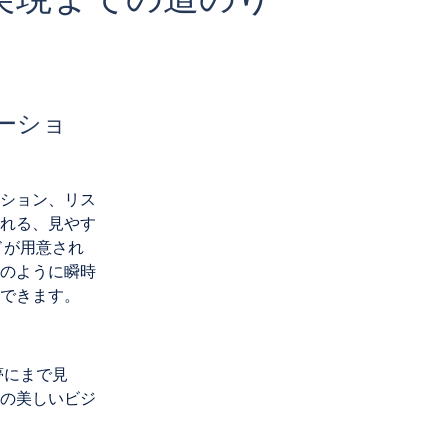
リューショ
ション、リス
れる、見やす
ドが用意され
のように瞬時
できます。
夢にまで見
の美しいビジ