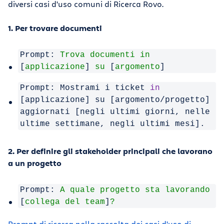
diversi casi d'uso comuni di Ricerca Rovo.
1. Per trovare documenti
Prompt:
Trova
documenti
in
[
applicazione
]
su
[
argomento
]
Prompt: Mostrami i ticket
in
[applicazione] su [argomento/progetto]
aggiornati [negli ultimi giorni, nelle
ultime settimane, negli ultimi mesi].
2. Per definire gli stakeholder principali che lavorano
a un progetto
Prompt:
A
quale
progetto
sta
lavorando
[
collega
del
team
]
?
Prompt di ricerca nella raccolta dei casi d'uso di