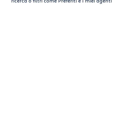
ricerca o filtri come Preferiti e I miei agenti