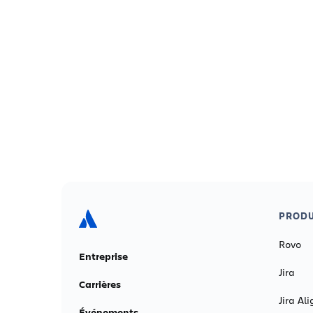
PRODU
Rovo
Entreprise
Jira
Carrières
Jira Ali
Événements