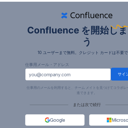
Confluence を
開始
しま
う
10 ユーザーまで無料。クレジット カードは不要
仕事用メール・アドレス
サイ
仕事用のメールを利用すると、チーム メイトを見つけてコラボレ
進できます。
または次で続行
Google
Microso