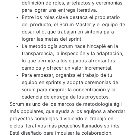
productos
pequeñas
Adaptive software development
definición de roles, artefactos y ceremonias
Gestión de cargas de trabajo
Software de cronogramas de
Gráfico de trabajo completado
Creación de un tablero ágil en Jira Software
Estrategia de producto
para lograr una entrega iterativa.
Software de gestión de proyectos gratuito
proyectos
Principios de kanban
Sprints en Jira
Ingeniería de productos
Entre los roles clave destaca el propietario
Proceso de mejora continua
Automatización de tareas
Métricas de kanban
Versiones con Jira
Operaciones de producto
del producto, el Scrum Master y el equipo de
Risk analysis
Backlog del producto y backlog de
El director de programas frente al gestor de
Incidencias con Jira
Gestión de la cartera de productos
desarrollo, que trabajan en sintonía para
Project management AI agents
sprint
proyectos
Gráficos de trabajo pendiente con Jira
Gestión de productos con IA
lograr las metas del sprint.
What is a PMO?
Herramientas de gestión de flujos de
Ejemplos de diagramas de Gantt
Creación automática de subtareas en Jira
Gestión de productos de crecimiento
La metodología scrum hace hincapié en la
Adaptive project management
trabajo
Definición de hecho
Asignación automática de incidencias en Jira
Métricas de producto
transparencia, la inspección y la adaptación,
Dependencias de proyectos
Limpieza del backlog
Sincronizar epics e historias en Jira
Publicación de productos
lo que permite a los equipos afrontar los
Paneles de gestión de tareas
Mejora lean de los procesos
Escalar incidencias en Jira
Solicitud de funciones
cambios y ofrecer un valor incremental.
Cadencia de sprints
Reuniones de mejora del backlog
Lanzamiento de productos
Para empezar, organiza el trabajo de tu
Ejecución rápida
Valores de scrum
Cronograma de lanzamiento de producto
equipo en sprints y adopta ceremonias de
Puntos de historia de Fibonacci
Alcance del trabajo
Planificación de productos
scrum para mejorar la concentración y la
Diferencias entre la gestión de
Herramientas de scrum
Evento de lanzamiento de producto
cadencia de entrega de los proyectos.
productos y de proyectos
Herramientas de gestión ágil de proyectos
Modelo operativo del producto
Scrum es uno de los marcos de metodología ágil
Gestión de plazos
Soluciones de software de automatización del f
Diseño de producto
más populares, que ayuda a los equipos a abordar
Habilidades de la gestión de
de trabajo
Product-led growth
proyectos complejos dividiendo el trabajo en
proyectos
Plantillas de metodología ágil
Story mapping
ciclos iterativos más pequeños llamados sprints.
Gestión de cargas de trabajo
Rastreador de tareas
Está diseñado para impulsar la colaboración,