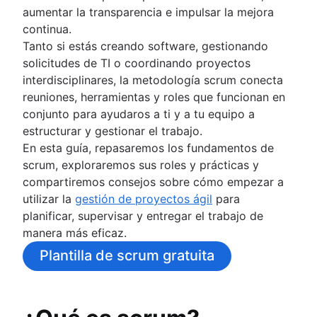
Software de gestión de proyectos
Automatización del flujo de trabajo
aumentar la transparencia e impulsar la mejora
gratuito
Informe sobre el estado del proyecto
continua.
Proceso de mejora continua
Gráfico de flujo de trabajo
Tanto si estás creando software, gestionando
Risk analysis
Hoja de ruta de proyectos
solicitudes de TI o coordinando proyectos
Project management AI agents
Planificación de proyecto
interdisciplinares, la metodología scrum conecta
What is a PMO?
software de seguimiento de incidencias
reuniones, herramientas y roles que funcionan en
Adaptive project management
Herramientas de hoja de ruta para la gestión d
conjunto para ayudaros a ti y a tu equipo a
proyectos
estructurar y gestionar el trabajo.
Hoja de ruta tecnológica
En esta guía, repasaremos los fundamentos de
Software de planificación de proyectos
scrum, exploraremos sus roles y prácticas y
Herramientas de gestión de backlog
compartiremos consejos sobre cómo empezar a
gestión del workflow
utilizar la
gestión de proyectos ágil
para
Ejemplos de flujos de trabajo
planificar, supervisar y entregar el trabajo de
Cómo crear la hoja de ruta de un proyecto
manera más eficaz.
Herramientas de planificación de sprints
Plantilla de scrum gratuita
Demostración del sprint
Software de cronogramas de proyectos
Automatización de tareas
Backlog del producto y backlog de sprint