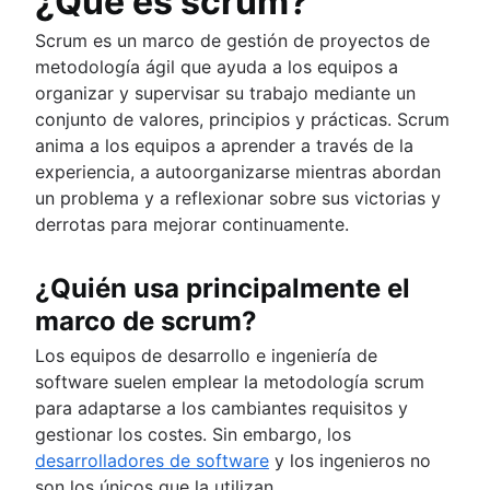
¿Qué es scrum?
Herramientas de gestión de flujos de trabajo
Dependencias de proyectos
Scrum es un marco de gestión de proyectos de
Paneles de gestión de tareas
metodología ágil que ayuda a los equipos a
Cadencia de sprints
organizar y supervisar su trabajo mediante un
Ejecución rápida
conjunto de valores, principios y prácticas. Scrum
Puntos de historia de Fibonacci
anima a los equipos a aprender a través de la
Diferencias entre la gestión de productos y de
experiencia, a autoorganizarse mientras abordan
proyectos
un problema y a reflexionar sobre sus victorias y
Gestión de plazos
derrotas para mejorar continuamente.
Habilidades de la gestión de proyectos
Gestión de cargas de trabajo
¿Quién usa principalmente el
Software de gestión de proyectos gratuito
marco de scrum?
Proceso de mejora continua
Risk analysis
Los equipos de desarrollo e ingeniería de
Project management AI agents
software suelen emplear la metodología scrum
What is a PMO?
para adaptarse a los cambiantes requisitos y
Adaptive project management
gestionar los costes. Sin embargo, los
desarrolladores de software
y los ingenieros no
son los únicos que la utilizan.